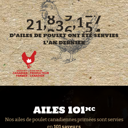
1
2
3
9
6
1
1
7
4
6
0
6
,
,
3
2
2
2
7
0
7
0
0
d’ailes de poulet ont été servies
0
0
l’an dernier
0
AILES 101
MC
Nos ailes de poulet canadiennes primées sont servies
en
101 saveurs