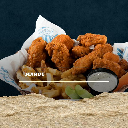
2
1
6
9
1
8
1
3
6
9
3
7
6
8
4
1
2
7
4
3
5
5
6
5
1
0
1
2
6
1
8
5
7
8
9
7
7
MARDI
1
9
4
6
6
8
2
4
3
0
3
2
9
7
8
8
7
1
9
0
2