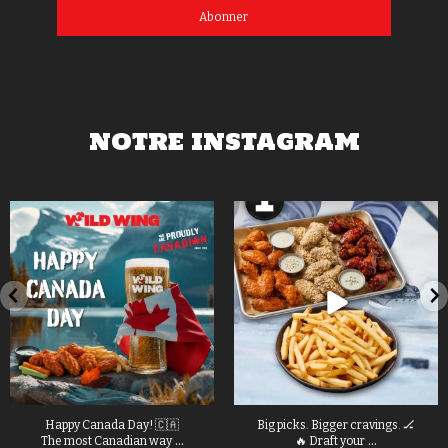
Abonner
NOTRE INSTAGRAM
Big picks. Bigger cravings. 🏒
Choose your player. ⚽ Wings,
...
...
🔥 Draft your
burgers, wraps,