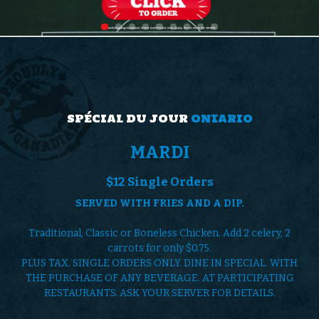
1
0
9
9
1
6
8
7
6
4
4
0
4
5
3
0
7
4
1
2
0
SPÉCIAL DU JOUR
ONTARIO
5
0
8
8
0
MARDI
7
0
3
2
$12 Single Orders
4
8
3
5
SERVED WITH FRIES AND A DIP.
7
6
1
5
0
Traditional, Classic or Boneless Chicken. Add 2 celery, 2
0
0
0
0
carrots for only $0.75.
7
3
PLUS TAX. SINGLE ORDERS ONLY. DINE IN SPECIAL. WITH
7
1
6
THE PURCHASE OF ANY BEVERAGE. AT PARTICIPATING
3
4
RESTAURANTS. ASK YOUR SERVER FOR DETAILS.
4
0
4