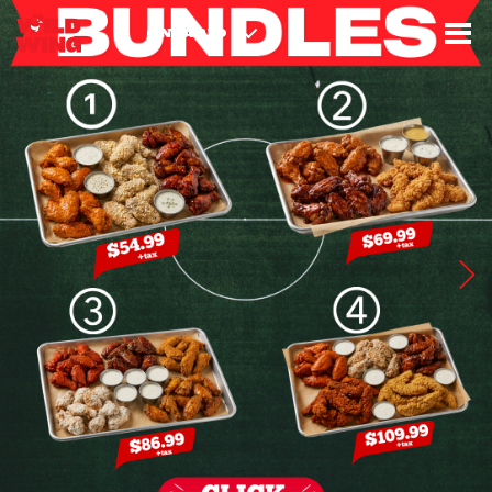
3
3
8
8
9
4
ONTARIO
8
6
2
5
7
1
3
9
7
2
4
8
8
2
1
8
2
4
3
6
5
5
9
1
9
9
9
1
7
8
4
2
3
8
4
5
9
5
7
5
2
2
4
8
1