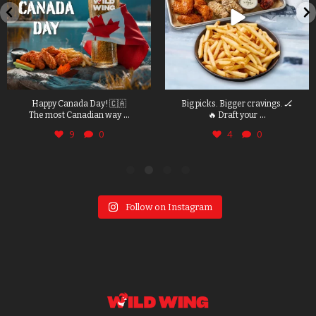
Happy Canada Day! 🇨🇦
Big picks. Bigger cravings. 🏒
...
...
The most Canadian way
🔥 Draft your
9
0
4
0
Follow on Instagram