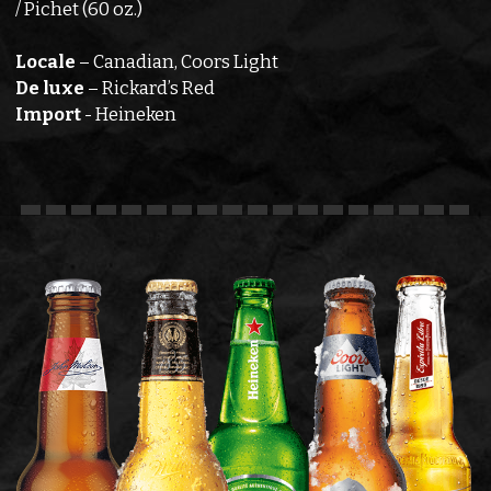
/ Pichet (60 oz.)
Locale
– Canadian, Coors Light
De luxe
– Rickard’s Red
Import
- Heineken