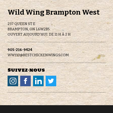
Wild Wing Brampton West
237 QUEEN ST E
BRAMPTON, ON L6W2B5
OUVERT AUJOURD'HUI: DE 11 H À 2 H
905-216-9424
WW110@BESTCHICKENWINGS.COM
Suivez-nous