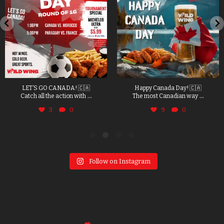
LET’S GO CANADA! 🇨🇦
Happy Canada Day! 🇨🇦
...
...
Catch all the action with
The most Canadian way
3
0
9
0
Follow on Instagram