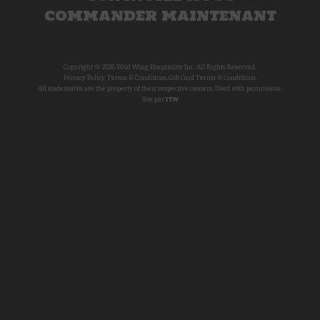
COMMANDER MAINTENANT
Copyright © 2026 Wild Wing Hospitality Inc. All Rights Reserved.
Privacy Policy.
Terms & Conditions.
Gift Card Terms & Conditions.
All trademarks are the property of their respective owners. Used with permission.
Site par
ITW